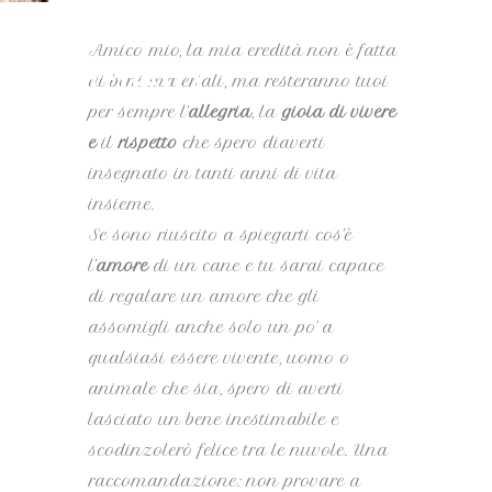
volati in
Amico mio, la mia eredità non è fatta
cielo
di beni materiali, ma resteranno tuoi
per sempre l’
allegria
, la
gioia di vivere
e
il
rispetto
che spero diaverti
insegnato in tanti anni di vita
insieme.
Se sono riuscito a spiegarti cos’è
l’
amore
di un cane e tu sarai capace
di regalare un amore che gli
assomigli anche solo un po' a
qualsiasi essere vivente, uomo o
animale che sia, spero di averti
lasciato un bene inestimabile e
scodinzolerò felice tra le nuvole. Una
raccomandazione: non provare a