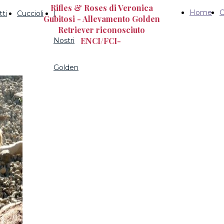
Rifles & Roses di Veronica
Home
C
ti
Cuccioli
I
Gubitosi - Allevamento Golden
Retriever riconosciuto
ENCI/FCI-
Nostri
Golden
I nostri cuori